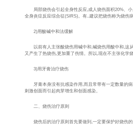
局部烧伤会引起全身性反应,成人烧伤面积20%、小儿
全身炎症反应综合征(SIRS)。有..建议把烧伤称为烧
2)用酸碱中和法缓解
以前有人主张酸烧伤用碱中和,碱烧伤用酸中和,这从
又产生了热烧伤,更加重了伤情。所以,现在不主张化学烧
3)用牙膏治疗烧伤
牙膏本身没有抗感染作用,而且常带有一定数量的病菌
刺激创面而引起肉芽增生和创面感染。
二、烧伤治疗原则
烧伤后的治疗原则首先要做到,一定要保护好烧伤的部