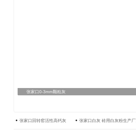
张家口0-3mm颗粒灰
张家口回转窑活性高钙灰
张家口白灰 砖用白灰粉生产