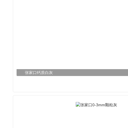
张家口钙质白灰